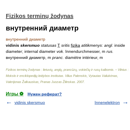
Fizikos terminų žodynas
внутренний диаметр
внутренний диаметр
vidinis
skersmuo
statusas
T
sritis
fizika
atitikmenys
:
angl.
inside
diameter; internal diameter
vok.
Innendurchmesser, m
rus.
внутренний диаметр, m
pranc.
diamètre intérieur, m
Fizikos terminų žodynas : lietuvių, anglų, prancūzų, vokiečių ir rusų kalbomis. – Vilnius :
Mokslo ir enciklopedijų leidybos institutas
.
Vilius Palenskis, Vytautas Valiukėnas,
Valerijonas Žalkauskas, Pranas Juozas Žilinskas
.
2007
.
Игры ⚽
Нужен реферат?
vidinis skersmuo
Innenelektron